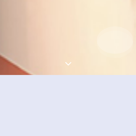
Sans Serif
Serif
浅阴影
深阴影
关闭
日落
暗化
灰度
系统提权一文详解
2025-3-21 14:35
|
未分类
|
5,011
|
0
|