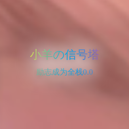
小羊の信号塔
励志成为全栈0.0