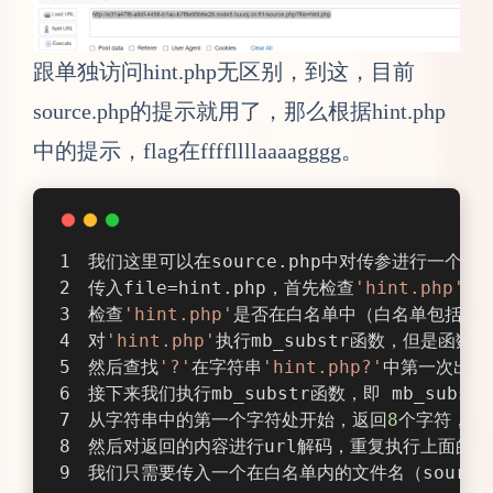
跟单独访问hint.php无区别，到这，目前
source.php的提示就用了，那么根据hint.php
中的提示，flag在ffffllllaaaagggg。
我们这里可以在source.php中对传参进行一个分
传入file=hint.php，首先检查
'hint.php'
是
检查
'hint.php'
是否在白名单中（白名单包括hint
对
'hint.php'
执行mb_substr函数，但是函数
然后查找
'?'
在字符串
'hint.php?'
中第一次出现
接下来我们执行mb_substr函数，即 mb_substr
从字符串中的第一个字符处开始，返回
8
个字符，其实
然后对返回的内容进行url解码，重复执行上面的
我们只需要传入一个在白名单内的文件名（source