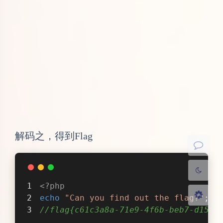
知识点：命令执行+文件名和空格绕过
打开页面提示输入参数 /?ip= ，输入本地地
址，可以看到产生ping命令的结果
夜间模式
Sans Serif
Serif
浅阴影
深阴影
此处明显存在系统命令执行漏洞。这里输入
大写IP=127.0.0.1，执行后会自动转换成小
关闭
日落
暗化
灰度
写，猜测这里应该是linux,直接构造
payload： /?ip=127.0.0.1|ls 来查看当前目录
下的文件