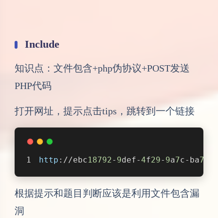
打开网址，提示点击tips，跳转到一个链接
http
://ebc
18792
-
9
def-
4
f
29
-
9
a
7
c-ba
7
a
1
根据提示和题目判断应该是利用文件包含漏
洞
首先考虑
“php://input”伪协议 + POST发送
PHP代码
的经典套路