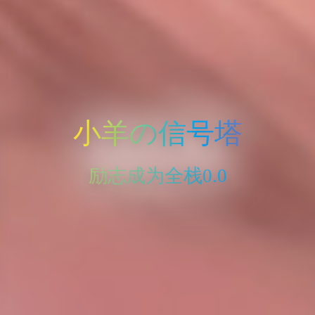
小羊の信号塔
励志成为全栈0.0