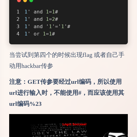
1
' and 
1
=
1
#
1
' and 
1
=
2
#
1
' and '
1
'='
1
'#
1
' or 
1
=
1
#
当尝试到第四个的时候出现flag 或者自己手
动用hackbar传参
注意：GET传参要经过url编码，所以使用
url进行输入时，不能使用#，而应该使用其
url编码%23