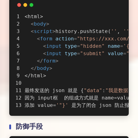
</
form
>
</
body
>
</html>
最终发送的 json 就是 {
"data"
:
"我是数据"
,
"
因为 input框  的组成方式就是 name=valu
添加 value=
'"}'
 是为了闭合 json 防止报错
防御手段
1、当用户发送重要的请求时需要输入原始密码
2、在请求地址中添加 token 并验证
3、检测referer来源，请求时判断请求连接是
4、限制请求方式只能为 POST
5、在 HTTP 头中自定义属性并验证