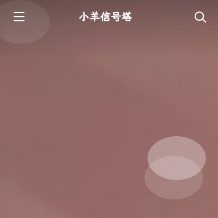
小羊信号塔