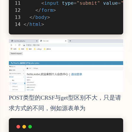
POST类型的CRSF与get型区别不大，只是请
求方式的不同，例如源表单为
<
form
action
=
" / register"
id
=
"regis
<
input
type
=
text
name
=
"username"
val
<
input
type
=
password
name
=
"password"
<
input
type
=
submit
name
=
"submit"
val
</
form
>