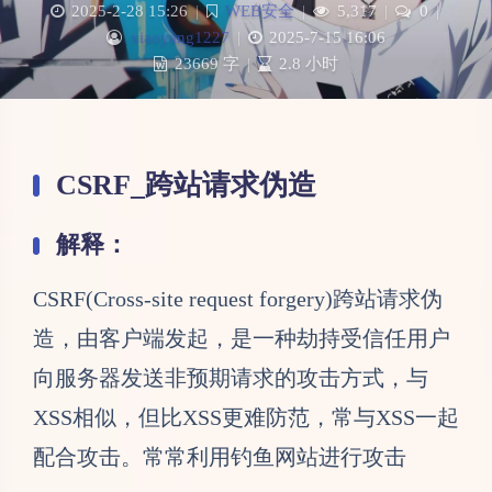
2025-2-28 15:26
|
WEB安全
|
5,317
|
0
|
xiaoyang1227
|
2025-7-15 16:06
23669 字
|
2.8 小时
CSRF_跨站请求伪造
解释：
CSRF(Cross-site request forgery)跨站请求伪
造，由客户端发起，是一种劫持受信任用户
向服务器发送非预期请求的攻击方式，与
XSS相似，但比XSS更难防范，常与XSS一起
配合攻击。常常利用钓鱼网站进行攻击