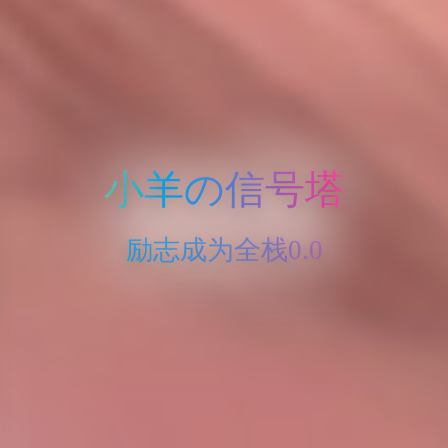
小羊の信号塔
励志成为全栈0.0