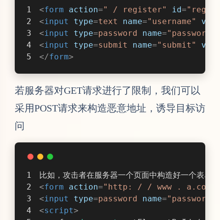
若服务器对GET请求进行了限制，我们可以
采用POST请求来构造恶意地址，诱导目标访
问
比如，攻击者在服务器一个页面中构造好一个表单，然后
<
form
action
=
"http: / / www . a.com/
<
input
type
=
password
name
=
"password"
<
script
>
var
 f = 
document
.getElementById ( 
"r
f.inputs [
0
].value = 
"test"
;
f.inputs [
1
].value = 
"passwd"
 ;
f.submit ();
</
script
>
攻击者甚至可以将这个页面隐藏在一个不可