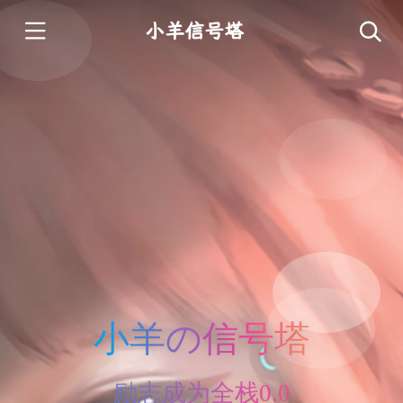
小羊信号塔
小羊の信号塔
励志成为全栈0.0