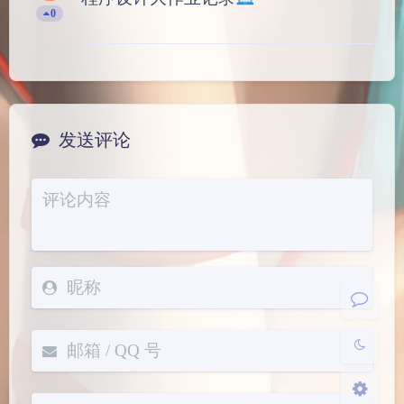
0
发送评论
夜间模式
Sans Serif
Serif
浅阴影
深阴影
关闭
日落
暗化
灰度