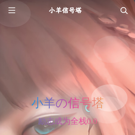
小羊信号塔
小羊の信号塔
励志成为全栈0.0