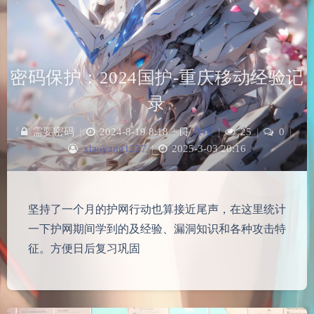
密码保护：2024国护-重庆移动经验记
录
需要密码
|
2024-8-19 8:18
|
杂项
|
25
|
0
|
xiaoyang1227
|
2025-3-03 20:16
坚持了一个月的护网行动也算接近尾声，在这里统计
一下护网期间学到的及经验、漏洞知识和各种攻击特
征。方便日后复习巩固