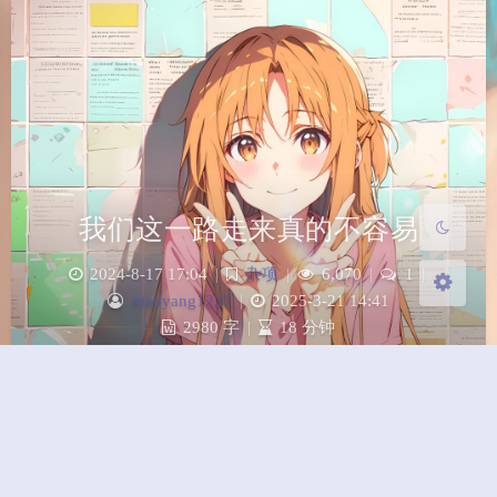
夜间模式
Sans Serif
Serif
浅阴影
深阴影
关闭
日落
暗化
灰度
我们这一路走来真的不容易
2024-8-17 17:04
|
杂项
|
6,070
|
1
|
xiaoyang1227
|
2025-3-21 14:41
2980 字
|
18 分钟
别怕失败