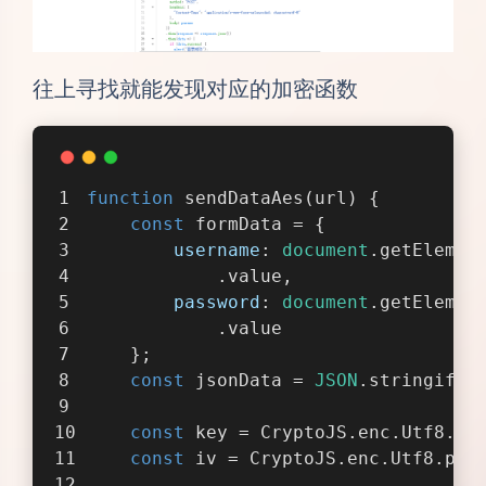
往上寻找就能发现对应的加密函数
function
sendDataAes
(
url
) 
{
const
 formData = {
username
: 
document
.getElemen
            .value,
password
: 
document
.getElemen
            .value
    };
const
 jsonData = 
JSON
.stringify(
const
 key = CryptoJS.enc.Utf8.pa
const
 iv = CryptoJS.enc.Utf8.par