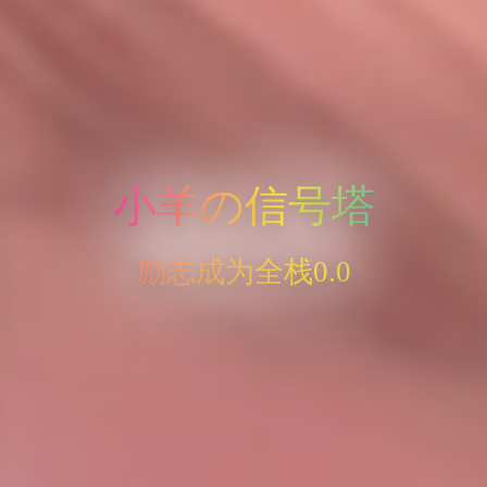
小羊の信号塔
励志成为全栈0.0