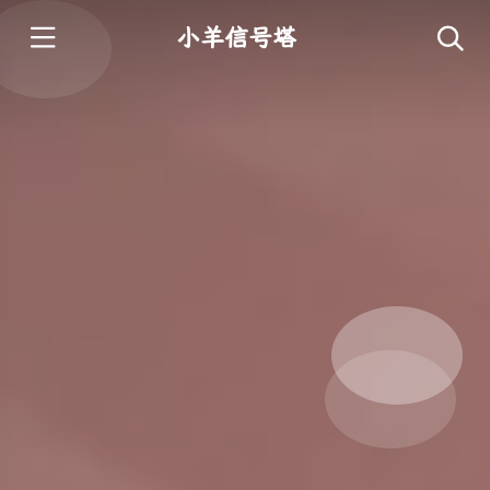
小羊信号塔