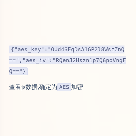
{"aes_key":"OUd4SEqDsA1GP2l8WszZnQ
==","aes_iv":"RQenJ2Hszn1p7Q6poVngF
Q=="}
查看js数据,确定为
加密
AES