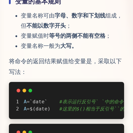
变量的基本规则
变量名称可由
字母、数字和下划线
组成，
但
不能以数字开头
；
变量赋值时
等号的两侧不能有空格
；
变量名称一般为
大写。
将命令的返回结果赋值给变量是，采取以下
写法：
A
=`date`    
#表示运行反引号` `中的命令，并
A
=$(date)   
#这里的$()相当于反引号``的作