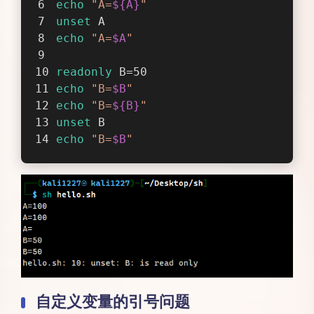
echo
"A=
${A}
"
unset
 A
echo
"A=
$A
"
readonly
 B=50
echo
"B=
$B
"
echo
"B=
${B}
"
unset
 B
echo
"B=
$B
"
自定义变量的引号问题