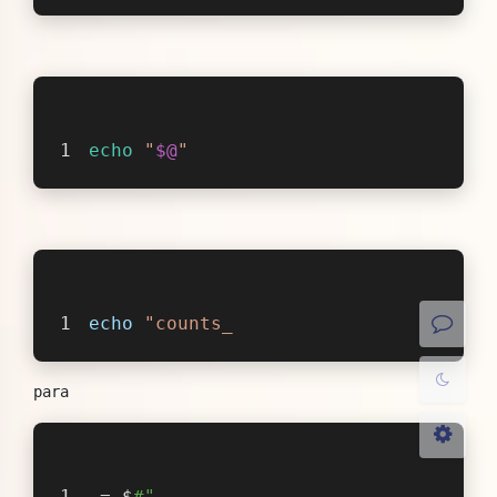
echo
"
$@
"
夜间模式
Sans Serif
Serif
浅阴影
深阴影
echo
"counts_
关闭
日落
暗化
灰度
para
 = $
#"