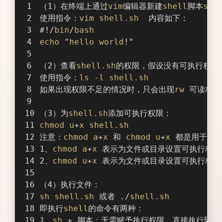
（1）在终端上通过
vim
编辑器新建
shell
脚本
she
使用指令：
vim
shell
.sh
  内容如下：
#!/
bin
/
bash
echo
 "
hello
world
!"
（2）查看
shell
.sh
的权限，假设没有可执行权限
使用指令：
ls
-l
shell
.sh
如果出现权限不足的情况时，只会出现
rw
 可读权
（3）为
shell
.sh
添加可执行权限：
chmod
u
+
x
shell
.sh
注意：
chmod
a
+
x
 和 
chmod
u
+
x
 都是用于修
1、
chmod
a
+
x
 表示为文件或目录设置可执行权
2、
chmod
u
+
x
 表示为文件或目录设置可执行权
（4）执行文件：
sh
shell
.sh
 或者 ./
shell
.sh
即执行
shell
的命令有两种：
1、
sh
 + 脚本：无需赋予执行权限，直接执行即可