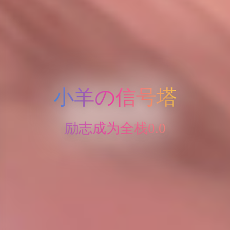
小羊の信号塔
励志成为全栈0.0