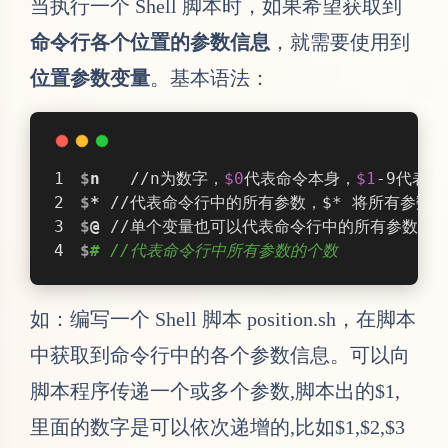
当执行一个 Shell 脚本时，如果希望获取到
命令行各个位置的参数信息
，就需要使用到
位置参数变量
。基本语法：
$
n
   //n为数字，
$0
代表命令本身，
$1
-9代表
$
*
 //代表命令行中的所有参数，$* 将所有参数
$
@
 //单个变量也可以代表命令行中的所有参数，不
$
#
 //代表命令行中所有参数的个数
如：编写一个 Shell 脚本 position.sh，在脚本
中获取到命令行中的各个参数信息。可以向
脚本程序传递一个或多个参数,脚本出的$1,
里面的数字是可以依次递增的,比如$1,$2,$3