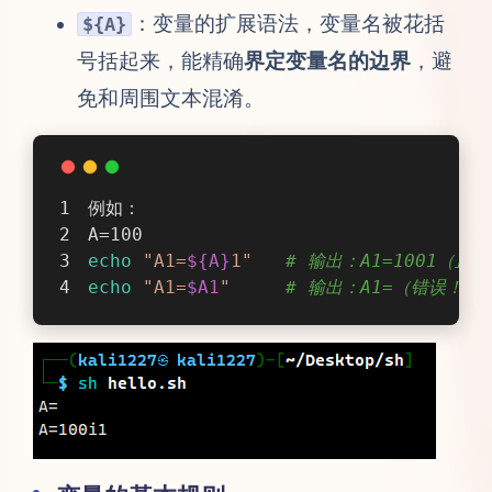
：变量的扩展语法，变量名被花括
${A}
号括起来，能精确
界定变量名的边界
，避
免和周围文本混淆。
例如：
A=100
echo
"A1=
${A}
1"
# 输出：A1=1001（正
echo
"A1=
$A1
"
# 输出：A1=（错误！B